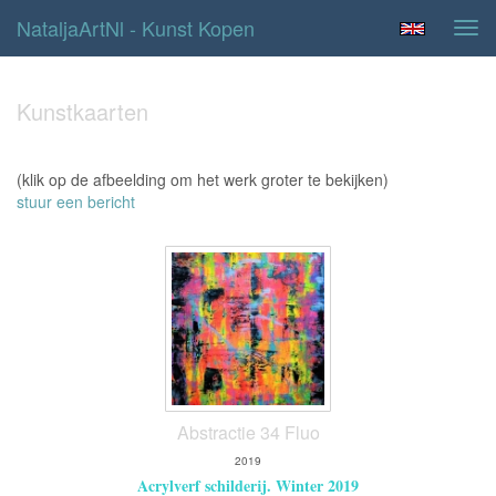
NataljaArtNl - Kunst Kopen
Tog
navi
Kunstkaarten
(klik op de afbeelding om het werk groter te bekijken)
stuur een bericht
Abstractie 34 Fluo
2019
Acrylverf schilderij. Winter 2019