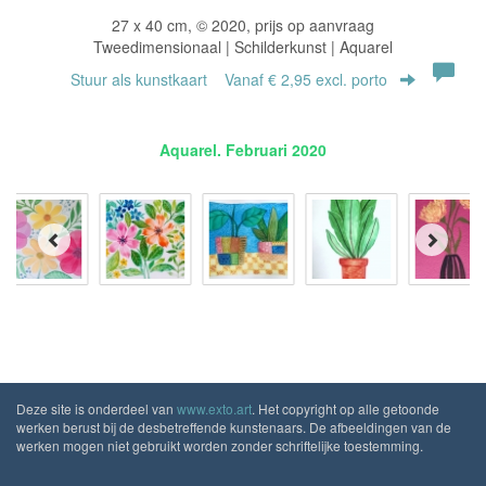
27 x 40 cm, © 2020, prijs op aanvraag
Tweedimensionaal | Schilderkunst | Aquarel
Stuur als kunstkaart
Vanaf € 2,95 excl. porto
Aquarel. Februari 2020
Deze site is onderdeel van
www.exto.art
. Het copyright op alle getoonde
werken berust bij de desbetreffende kunstenaars. De afbeeldingen van de
werken mogen niet gebruikt worden zonder schriftelijke toestemming.