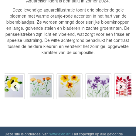
Aquarelschilderij is gemaakt in zomer 2024.
Deze levendige aquarelillustratie toont drie bloeiende gele
bloemen met warme oranje-rode accenten in het hart van de
bloemblaadjes. Ze worden omringd door sierlijke bloemknoppen
en lange, golvende stelen en bladeren in zachte groentinten. De
penseelstreken zijn licht en vloeiend, wat zorgt voor een frisse en
speelse uitstraling. De witte achtergrond benadrukt het contrast
tussen de heldere kleuren en versterkt het zonnige, opgewekte
karakter van de compositie.
Deze site is onderdeel van
www.exto.art
. Het copyright op alle getoonde